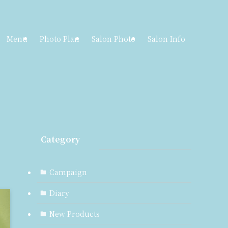
Menu
Photo Plan
Salon Photo
Salon Info
Category
Campaign
Diary
New Products