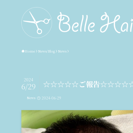
Home
News/Blog
News
2024
☆☆☆☆☆ご報告☆☆☆☆
6/29
News
2024-06-29