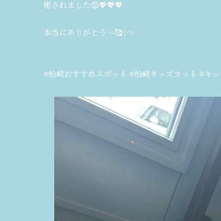
癒されました😍💖💖💖
本当にありがとう〜🥰✨✨
#柏崎おすすめスポット #柏崎キッズカット #キ