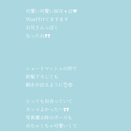
可愛い可愛いBOY👦🏻💖
Wax付けてますます
お兄さんっぽく
なったね❣️❣️
ショートマッシュの形で
前髪下ろしても
動きが出るように👌😍
とっても似合っていて
カッコよかった〜❣️❣️
写真撮る時のポーズも
めちゃくちゃ可愛いくて