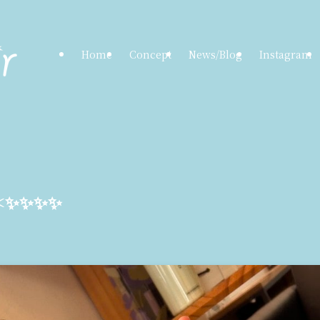
Home
Concept
News/Blog
Instagram
️✨️✨️