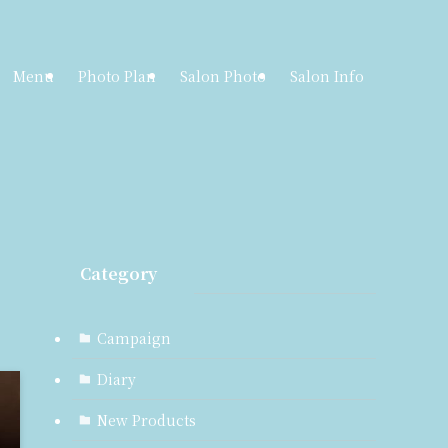
Menu
Photo Plan
Salon Photo
Salon Info
Category
Campaign
Diary
New Products