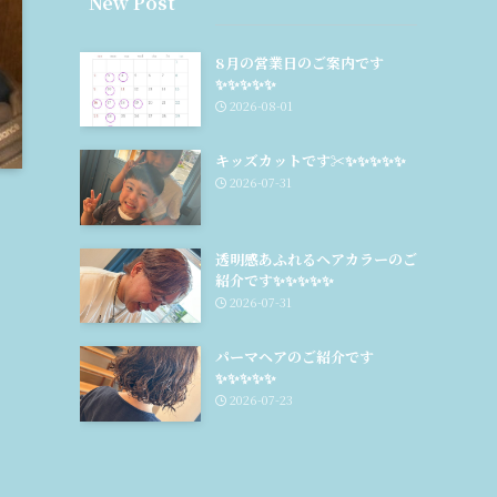
New Post
8月の営業日のご案内です
✨️✨️✨️✨️✨️
2026-08-01
キッズカットです✂✨️✨️✨️✨️✨️
2026-07-31
透明感あふれるヘアカラーのご
紹介です✨️✨️✨️✨️✨️
2026-07-31
パーマヘアのご紹介です
✨️✨️✨️✨️✨️
2026-07-23