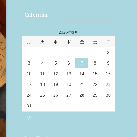
Calendar
2026年8月
月
火
水
木
金
土
日
1
2
3
4
5
6
7
8
9
10
11
12
13
14
15
16
17
18
19
20
21
22
23
24
25
26
27
28
29
30
31
« 7月